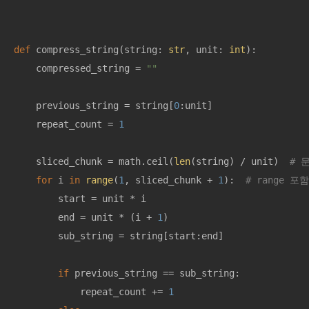
def
compress_string
(
string: 
str
, unit: 
int
):
    compressed_string = 
""
    previous_string = string[
0
:unit]

    repeat_count = 
1
    sliced_chunk = math.ceil(
len
(string) / unit)  
# 
for
 i 
in
range
(
1
, sliced_chunk + 
1
):  
# range 
        start = unit * i

        end = unit * (i + 
1
)

        sub_string = string[start:end]

if
 previous_string == sub_string:

            repeat_count += 
1