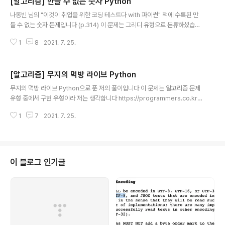
[알고리즘] 만들 수 없는 숫자 Python
글 내용
나동빈 님의 "이것이 취업을 위한 코딩 테스트다 with 파이썬" 책에 수록된 만
들 수 없는 숫자 문제입니다 (p.314) 이 문제는 그리디 유형으로 분류하셨습니
다 그리디 알고리즘은 현재 상태에서 가장 좋은 것(최적)을 선택하는 알고리즘
1
8
2021. 7. 25.
입니다 ## 문제풀이 과정 [접근방법] 어떤 수까지를 만들 수 있다면, 거기에 하
나 더 큰 수 (target)를 만들려고 하는 수로 놓습니다 예를들어 4까지 만들 수
있고 5를 만들 수 있는 지 확인하려고 합니다 (target = 5) 1,2,3,4를 만들 수
[알고리즘] 무지의 먹방 라이브 Python
있으니 이번에 나온 수가 5와 같거나 작으면 5를 만들 수 있습니다 왜냐하면 5
글 내용
와 같으면 5를 만들 수 있고 5보다 작은 경우는 앞서에 만들 수 있었던 숫자 조
무지의 먹방 라이브 Python으로 푼 저의 풀이입니다 이 문제는 알고리즘 문제
합(1,2,3,4)에 이번 수를 더하면 만들 수 있기 때..
유형 중에서 구현 유형이라 저는 생각합니다 https://programmers.co.kr/l
earn/courses/30/lessons/42891 문제풀이 과정 힙을 이용해서 가장 적
1
7
2021. 7. 25.
게 남은 시간을 하나씩 확인합니다 가장 적게 남은 시간 x 남은 음식 개수 < 네
트워크 끊기기 전까지 남은 시간이라면 해당 음식을 먹을 수 있습니다 이렇게
음식을 먹어가면서 현재 주어진 음식을 못 먹게되면 음식번호 순으로 정렬한 뒤
에 mod 연산으로 다음에 먹을 음식을 구하는 과정입니다 import heapq fro
m typing import List def get_next_food(food_times: List[int], k: in
이 블로그 인기글
t): # 음식..