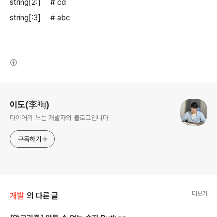
string[2:] # cd
string[:3] # abc
(새창열림)
로그 정보
이도(李裪)
다이어리 쓰는 개발자의 블로그입니다
구독하기
더보기
개발
의 다른 글