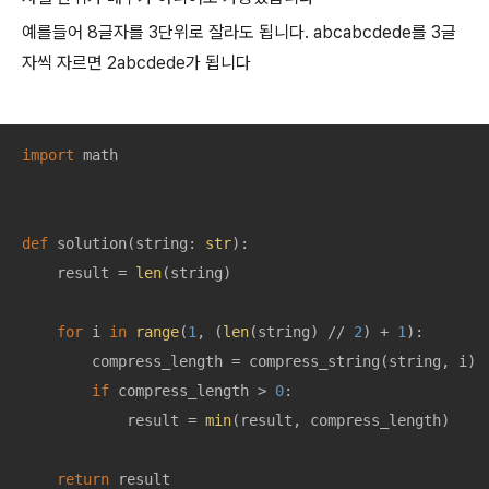
예를들어 8글자를 3단위로 잘라도 됩니다. abcabcdede를 3글
자씩 자르면 2abcdede가 됩니다
import
 math

def
solution
(
string: 
str
):
    result = 
len
(string)

for
 i 
in
range
(
1
, (
len
(string) // 
2
) + 
1
):

        compress_length = compress_string(string, i)

if
 compress_length > 
0
:

            result = 
min
(result, compress_length)

return
 result
